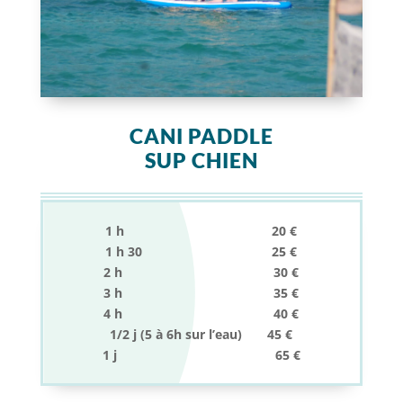
CANI PADDLE
SUP CHIEN
1 h 20 €
1 h 30 25 €
2 h 30 €
3 h 35 €
4 h 40 €
1/2 j (5 à 6h sur l’eau) 45 €
1 j 65 €