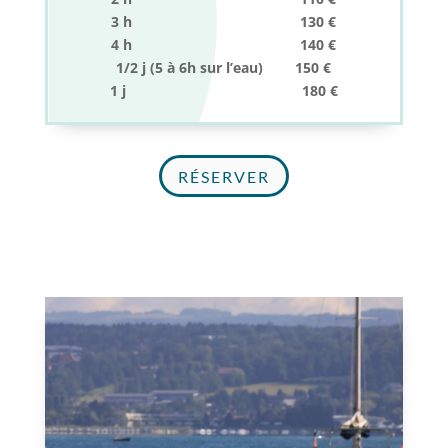
3 h 130 €
4 h 140 €
1/2 j (5 à 6h sur l’eau) 150 €
1 j 180 €
RÉSERVER