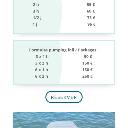
2 h 55 €
3 h 60 €
1/2 j 75 €
1 j 95 €
Formules pumping foil / Packages :
3 x 1 h 90 €
3 x 2 h 150 €
6 x 1 h 150 €
6 x 2 h 250 €
RÉSERVER