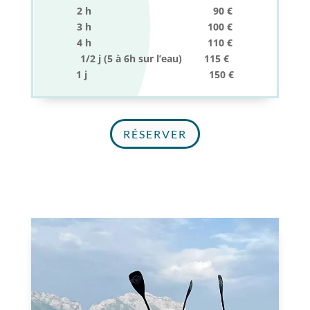
2 h 90 €
3 h 100 €
4 h 110 €
1/2 j (5 à 6h sur l’eau) 115 €
1 j 150 €
RÉSERVER