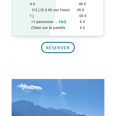
4 h 40 €
1/2 j (5 à 6h sur l’eau) 45 €
1 j 60 €
+1 personne →
FAQ
5 €
Chien sur le paddle 5 €
RÉSERVER