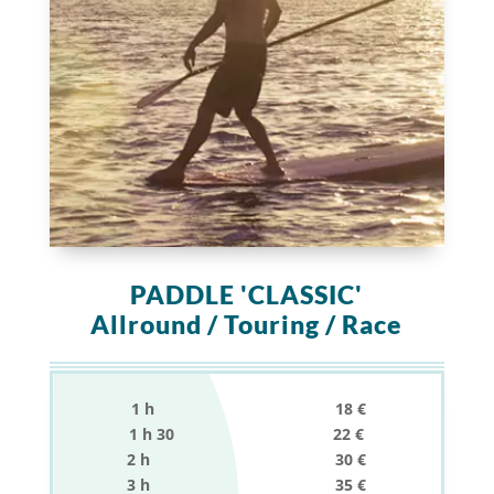
PADDLE 'CLASSIC'
Allround / Touring / Race
1 h 18 €
1 h 30 22 €
2 h 30 €
3 h 35 €