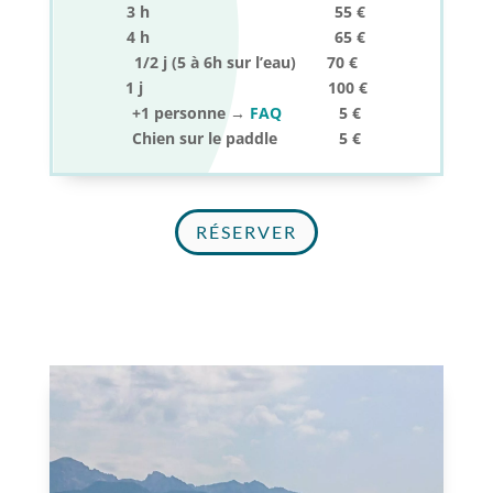
3 h 55 €
4 h 65 €
1/2 j (5 à 6h sur l’eau) 70 €
1 j 100 €
+1 personne →
FAQ
5 €
Chien sur le paddle 5 €
RÉSERVER